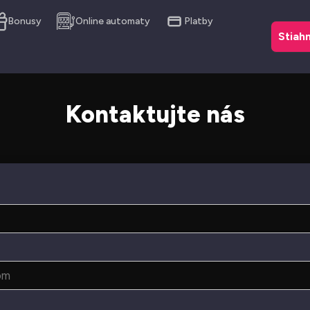
Bonusy
Online automaty
Platby
Stiahn
Kontaktujte nás