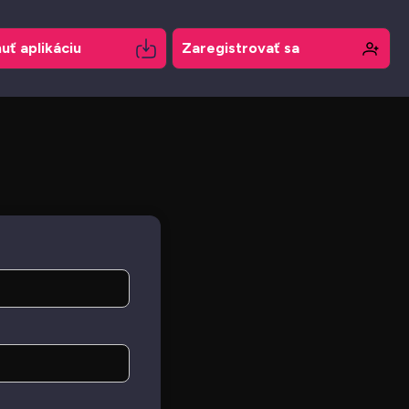
uť aplikáciu
Zaregistrovať sa